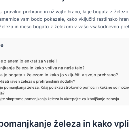
i pravilno prehrano in uživajte hrano, ki je bogata z želez
smernice vam bodo pokazale, kako vključiti rastlinsko hran
železa in meso bogato z železom v vašo vsakodnevno pre
ne
e z anemijo enkrat za vselej!
njkanje železa in kako vpliva na naše telo?
a je bogata z železom in kako jo vključiti v svojo prehrano?
ljšati raven železa s prehranskimi dodatki?
je pomanjkanja železa: Kdaj poiskati strokovno pomoč in kakšne so možn
ja?
te simptome pomanjkanja železa in ukrepajte za izboljšanje zdravja
 pomanjkanje železa in kako vpl