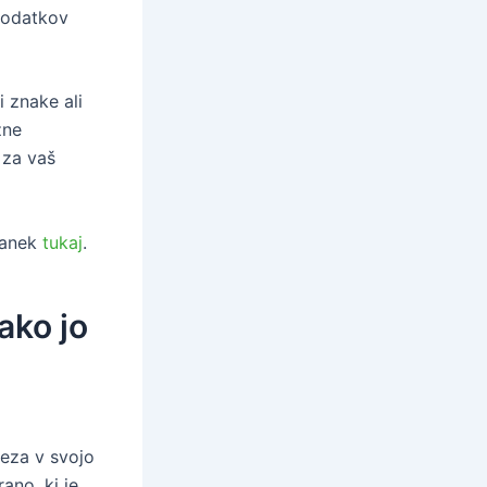
dodatkov
 znake ali
zne
 za vaš
lanek
tukaj
.
ako jo
leza v svojo
ano, ki je