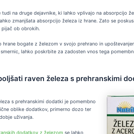
tudi na druge dejavnike, ki lahko vplivajo na absorpcijo že
lahko zmanjšata absorpcijo železa iz hrane. Zato se poskusi
 pijač ob obrokih.
ijo hrane bogate z železom v svojo prehrano in upoštevanj
 smernic, lahko poskrbite za zadosten vnos tega pomemb
boljšati raven železa s prehranskimi do
eleza s prehranskimi dodatki je pomembno
lične oblike dodatkov, primerno dozo ter
obje uživanja.
ranskih dodatkov z železom
se lahko