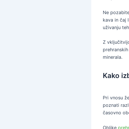
Ne pozabite 
kava in čaj 
uživanju teh
Z vključitv
prehranskih
minerala.
Kako iz
Pri vnosu ž
poznati raz
časovno obd
Oblike
preh