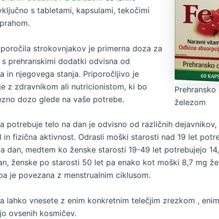
 vključno s tabletami, kapsulami, tekočimi
n prahom.
iporočila strokovnjakov je primerna doza za
 s prehranskimi dodatki odvisna od
 in njegovega stanja. Priporočljivo je
e z zdravnikom ali nutricionistom, ki bo
Prehransko 
rezno dozo glede na vaše potrebe.
železom
a potrebuje telo na dan je odvisno od različnih dejavnikov,
l in fizična aktivnost. Odrasli moški starosti nad 19 let potr
a dan, medtem ko ženske starosti 19-49 let potrebujejo 14
an, ženske po starosti 50 let pa enako kot moški 8,7 mg že
ba je povezana z menstrualnim ciklusom.
za lahko vnesete z enim konkretnim telečjim zrezkom , enim 
jo ovsenih kosmičev.