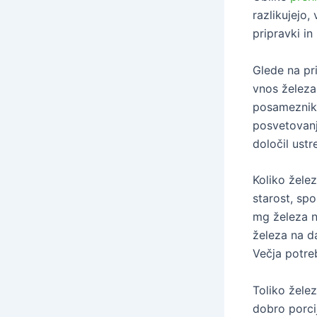
razlikujejo,
pripravki i
Glede na pr
vnos železa
posameznika
posvetovanj
določil ust
Koliko želez
starost, spo
mg železa n
železa na d
Večja potre
Toliko žele
dobro porci