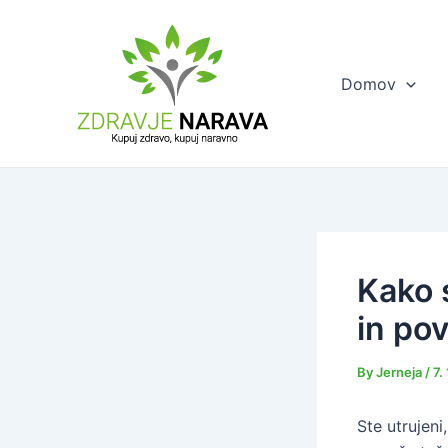
Skip
to
content
Domov
Kako 
in pov
By
Jerneja
/
7.
Ste utrujeni