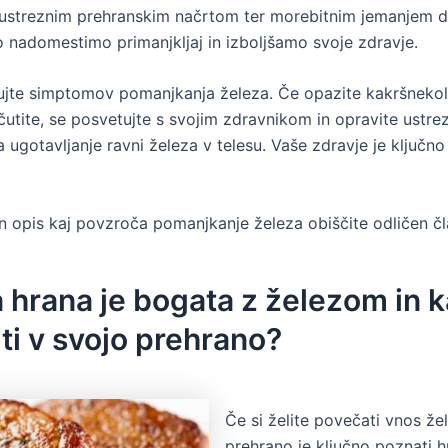
Z ustreznim prehranskim načrtom ter morebitnim jemanjem 
o nadomestimo primanjkljaj in izboljšamo svoje zdravje.
jte simptomov pomanjkanja železa. Če opazite kakršnekoli
čutite, se posvetujte s svojim zdravnikom in opravite ustre
 ugotavljanje ravni železa v telesu. Vaše zdravje je ključno
 opis kaj povzroča pomanjkanje železa obiščite odličen č
 hrana je bogata z železom in k
iti v svojo prehrano?
Če si želite povečati vnos že
prehrano je ključno poznati hr