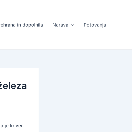
rehrana in dopolnila
Narava
Potovanja
železa
a je krivec