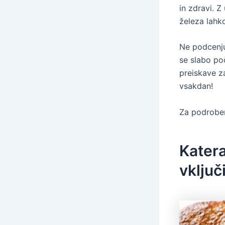
in zdravi. 
železa lahk
Ne podcenju
se slabo po
preiskave za
vsakdan!
Za podroben
Katera
vključ