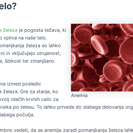
elo?
e železa
je pogosta težava, ki
 vpliva na naše telo.
manjkanja železa so lahko
tni in vključujejo utrujenost,
e, šibkost ter zmanjšano
ena izmed posledic
 železa. Gre za stanje, ko
Anemia
volj rdečih krvnih celic za
kisika po telesu. To lahko privede do slabega delovanja or
labega počutja.
bno vedeti, da se anemija zaradi pomanjkanja železa lahk