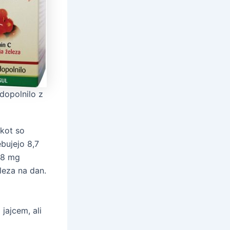
dopolnilo z
 kot so
ebujejo 8,7
,8 mg
leza na dan.
jajcem, ali