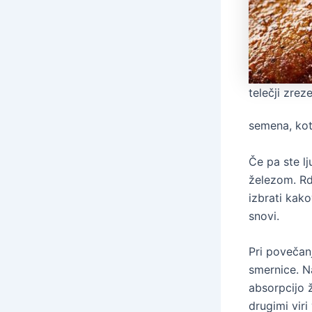
telečji zrez
semena, kot
Če pa ste l
železom. Rd
izbrati kako
snovi.
Pri povečan
smernice. N
absorpcijo 
drugimi viri