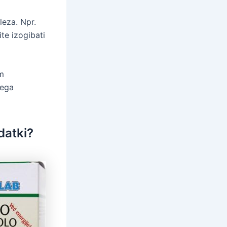
leza. Npr.
te izogibati
em
nega
datki?