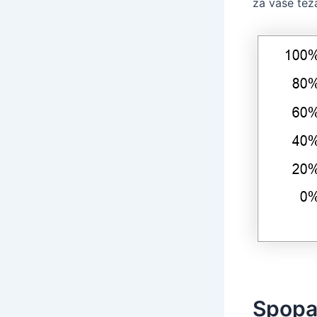
za vaše teža
Spopad