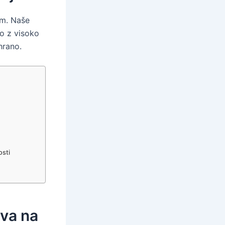
om. Naše
o z visoko
hrano.
osti
iva na