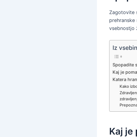
Zagotovite s
prehranske 
vsebnostjo 
Iz vsebi
Spopadite s
Kaj je poma
Katera hran
Kako izbo
Zdravljen
zdravljen
Prepoznaj
Kaj je