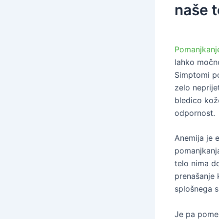
naše t
Pomanjkanj
lahko močno
Simptomi po
zelo neprije
bledico kož
odpornost.
Anemija je 
pomanjkanja
telo nima do
prenašanje 
splošnega s
Je pa pomem