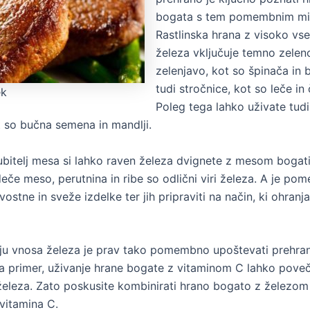
bogata s tem pomembnim mi
Rastlinska hrana z visoko vs
železa vključuje temno zeleno
zelenjavo, kot so špinača in b
tudi stročnice, kot so leče in 
ek
Poleg tega lahko uživate tudi
 so bučna semena in mandlji.
jubitelj mesa si lahko raven železa dvignete z mesom bogat
eče meso, perutnina in ribe so odlični viri železa. A je p
vostne in sveže izdelke ter jih pripraviti na način, ki ohranja
ju vnosa železa je prav tako pomembno upoštevati prehra
a primer, uživanje hrane bogate z vitaminom C lahko pove
železa. Zato poskusite kombinirati hrano bogato z železom s
 vitamina C.