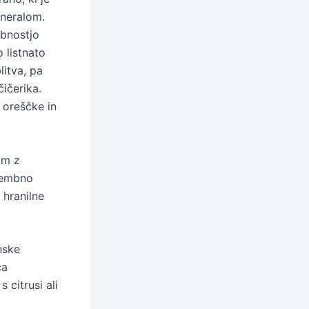
neralom.
ebnostjo
 listnato
litva, pa
čičerika.
 oreščke in
im z
omembno
 hranilne
nske
ča
 citrusi ali