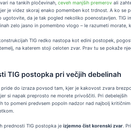
zvari na tankih pločevinah,
ceveh manjših premerov
ali zaht
 kjer je videz skoraj enako pomemben kot trdnost. A ko se p
o ugotovite, da je tak pogled nekoliko poenostavljen. TIG im
linah zelo jasno in pomembno vlogo – le razumeti morate, kj
 konstrukcijah TIG redko nastopa kot edini postopek, pogos
 temelj, na katerem stoji celoten zvar. Prav tu se pokaže n
ti TIG postopka pri večjih debelinah
e pride do izraza povsod tam, kjer je kakovost zvara brezp
jer si napak preprosto ne morete privoščiti. Pri debelejših
ah to pomeni predvsem popoln nadzor nad najbolj kritični
etkom.
ih prednosti TIG postopka je
izjemno čist korenski zvar
. Pr