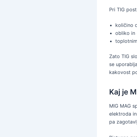
Pri TIG pos
količino 
obliko in
toplotni
Zato TIG slo
se uporablja
kakovost po
Kaj je 
MIG MAG s
elektroda i
pa zagotavlj