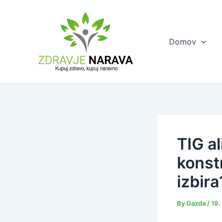
Skip
to
content
Domov
TIG a
konstr
izbira
By
Gazda
/
19.