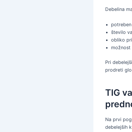
Debelina ma
potreben 
število v
obliko pr
možnost 
Pri debelejš
prodreti gl
TIG va
predno
Na prvi pogl
debelejših k