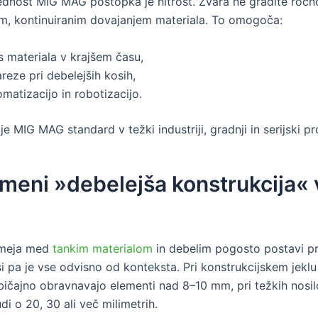
ednost MIG MAG postopka je hitrost. Zvara ne gradite ročn
, kontinuiranim dovajanjem materiala. To omogoča:
s materiala v krajšem času,
areze pri debelejših kosih,
omatizacijo in robotizacijo.
je MIG MAG standard v težki industriji, gradnji in serijski pr
meni »debelejša konstrukcija« 
e meja med
tankim materialom
in debelim pogosto postavi pri
i pa je vse odvisno od konteksta. Pri konstrukcijskem jeklu
bičajno obravnavajo elementi nad 8–10 mm, pri težkih nosil
i o 20, 30 ali več milimetrih.