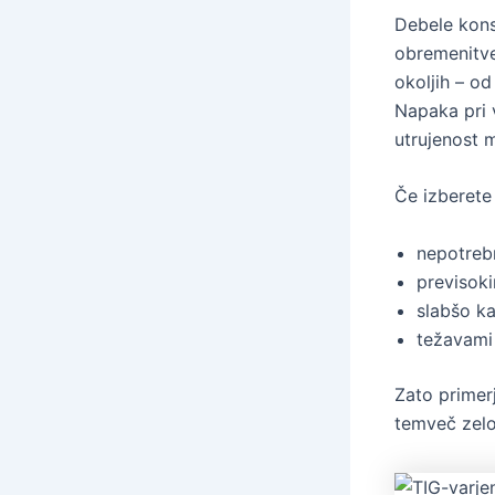
Debele kons
obremenitve,
okoljih – od
Napaka pri 
utrujenost m
Če izberete
nepotreb
previsoki
slabšo ka
težavami 
Zato primer
temveč zelo