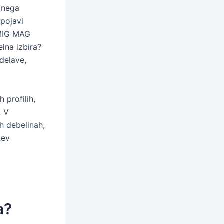
alnega
 pojavi
i MIG MAG
lna izbira?
zdelave,
h profilih,
. V
h debelinah,
tev
a?