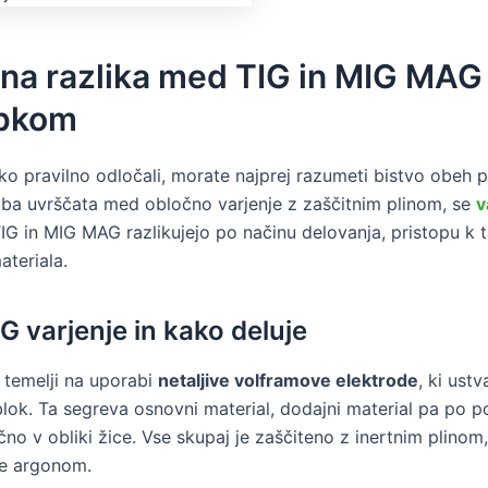
na razlika med TIG in MIG MAG
pkom
hko pravilno odločali, morate najprej razumeti bistvo obeh 
ba uvrščata med obločno varjenje z zaščitnim plinom, se
v
IG in MIG MAG razlikujejo po načinu delovanja, pristopu k ta
ateriala.
IG varjenje in kako deluje
e temelji na uporabi
netaljive volframove elektrode
, ki ustv
blok. Ta segreva osnovni material, dodajni material pa po p
no v obliki žice. Vse skupaj je zaščiteno z inertnim plinom,
je argonom.