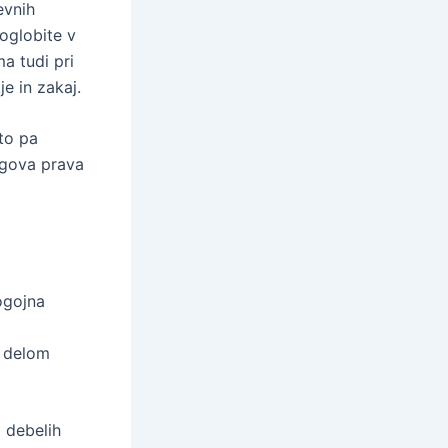
evnih
oglobite v
a tudi pri
e in zakaj.
to pa
jegova prava
ogojna
m delom
i debelih