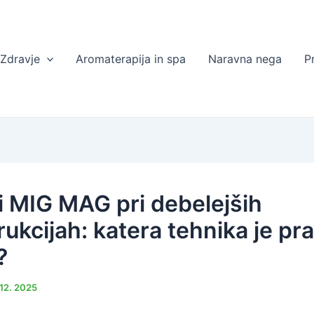
Zdravje
Aromaterapija in spa
Naravna nega
P
li MIG MAG pri debelejših
ukcijah: katera tehnika je pr
?
 12. 2025