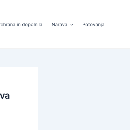
rehrana in dopolnila
Narava
Potovanja
ava