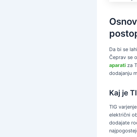
Osnov
posto
Da bi se la
Čeprav se o
aparati
za T
dodajanju m
Kaj je T
TIG varjenj
električni o
dodajate roč
najpogoste