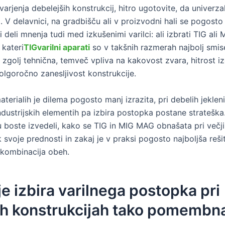
 varjenja debelejših konstrukcij, hitro ugotovite, da univerz
 V delavnici, na gradbišču ali v proizvodni hali se pogosto
i deli mnenja tudi med izkušenimi varilci: ali izbrati TIG al
 kateri
TIG
varilni aparati
so v takšnih razmerah najbolj smise
 zgolj tehnična, temveč vpliva na kakovost zvara, hitrost i
olgoročno zanesljivost konstrukcije.
materialih je dilema pogosto manj izrazita, pri debelih jekleni
industrijskih elementih pa izbira postopka postane strateška
u boste izvedeli, kako se TIG in MIG MAG obnašata pri večji
 svoje prednosti in zakaj je v praksi pogosto najboljša reši
 kombinacija obeh.
je izbira varilnega postopka pri
ih konstrukcijah tako pomembn