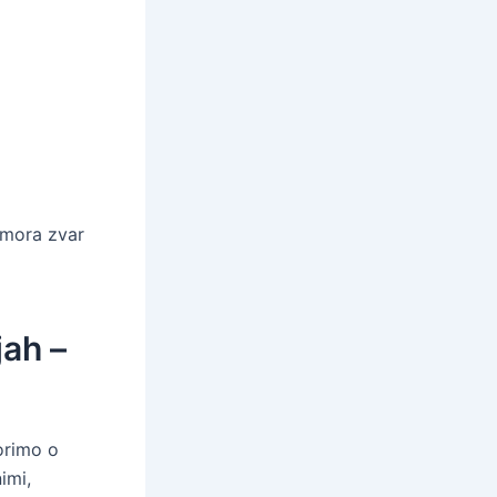
r mora zvar
jah –
vorimo o
imi,