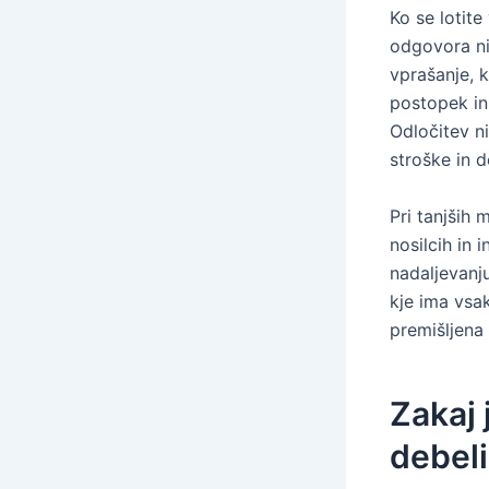
Ko se lotite
odgovora ni.
vprašanje, k
postopek in
Odločitev ni
stroške in d
Pri tanjših 
nosilcih in 
nadaljevanj
kje ima vsak
premišljena
Zakaj 
debel