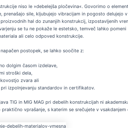
trukcije niso le »debelejša pločevina«. Govorimo o elementi
 prenašajo sile, kljubujejo vibracijam in pogosto delujejo 
 proizvodnih hal do zunanjih konstrukcij, izpostavljenih vr
varjenju se tu ne pokaže le estetsko, temveč lahko pomeni
ateriala ali celo odpoved konstrukcije.
 napačen postopek, se lahko soočite z:
no dolgim časom izdelave,
mi stroški dela,
kovostjo zvara ali
pri izpolnjevanju standardov in certifikatov.
java TIG in MIG MAG pri debelih konstrukcijah ni akademsk
 praktično vprašanje, s katerim se srečujete v vsakdanjem 