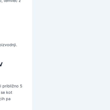
o, temveč z
oizvodnji.
v
 približno 5
 se kot
cih pa