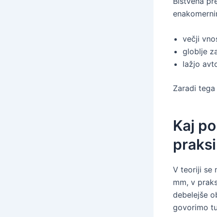
Bistvena pr
enakomernim
večji vno
globlje z
lažjo avt
Zaradi tega 
Kaj po
praksi
V teoriji s
mm, v praks
debelejše o
govorimo tud