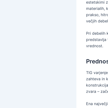
estetskimi 
materialih,
prakso, hitr
večjih debe
Pri debelih
predstavlja
vrednost.
Prednos
TIG varjenj
zahteva in k
konstrukcij
zvara – zač
Ena največj