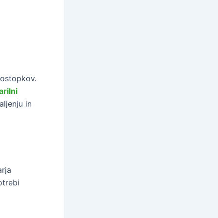
postopkov.
arilni
ljenju in
arja
otrebi