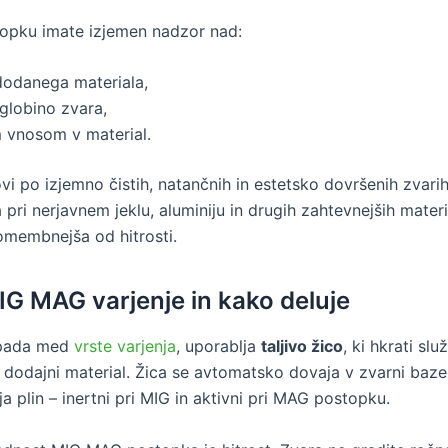
topku imate izjemen nadzor nad:
dodanega materiala,
 globino zvara,
m vnosom v material.
vi po izjemno čistih, natančnih in estetsko dovršenih zvari
 pri nerjavnem jeklu, aluminiju in drugih zahtevnejših materia
membnejša od hitrosti.
MIG MAG varjenje in kako deluje
pada med
vrste varjenja
, uporablja
taljivo žico
, ki hkrati slu
n dodajni material. Žica se avtomatsko dovaja v zvarni baze
a plin – inertni pri MIG in aktivni pri MAG postopku.