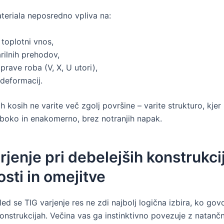
teriala neposredno vpliva na:
toplotni vnos,
arilnih prehodov,
iprave roba (V, X, U utori),
deformacij.
ih kosih ne varite več zgolj površine – varite strukturo, kje
oboko in enakomerno, brez notranjih napak.
rjenje pri debelejših konstrukci
sti in omejitve
ed se TIG varjenje res ne zdi najbolj logična izbira, ko go
onstrukcijah. Večina vas ga instinktivno povezuje z natančn