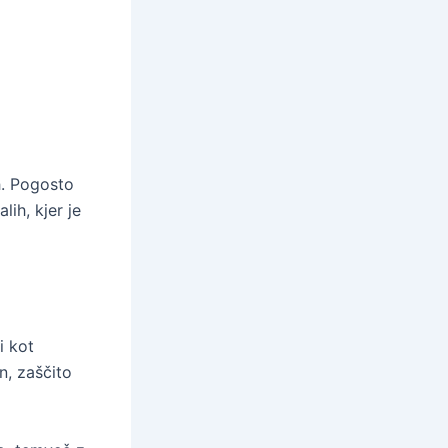
h. Pogosto
lih, kjer je
ži kot
n, zaščito