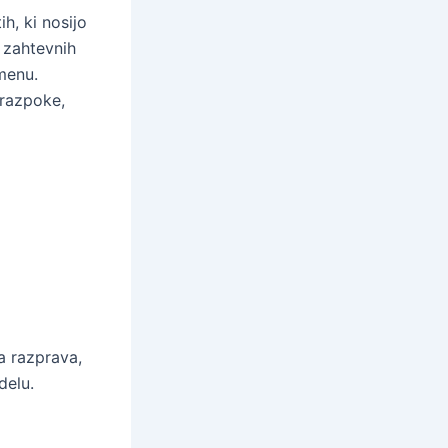
h, ki nosijo
v zahtevnih
emenu.
 razpoke,
a razprava,
delu.