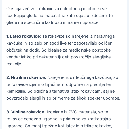
Obstaja več vrst rokavic za enkratno uporabo, ki se
razlikujejo glede na material, iz katerega so izdelane, ter
glede na specifične lastnosti in namen uporabe.
1. Latex rokavice:
Te rokavice so narejene iz naravnega
kavčuka in so zelo prilagodljive ter zagotavljajo odličen
občutek na dotik. So idealne za medicinske postopke,
vendar lahko pri nekaterih ljudeh povzročijo alergijske
reakcije.
2. Nitrilne rokavice:
Narejene iz sintetičnega kavčuka, so
te rokavice izjemno trpežne in odporne na predrtje ter
kemikalije. So odlična alternativa latex rokavicam, saj ne
povzročajo alergij in so primerne za širok spekter uporabe.
3. Vinilne rokavice:
Izdelane iz PVC materiala, so te
rokavice cenovno ugodne in primerne za kratkotrajno
uporabo. So manj trpežne kot latex in nitrilne rokavice,