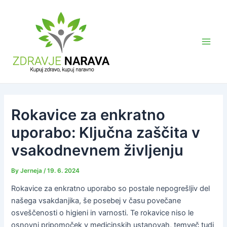
Skip
to
content
Main
Men
Rokavice za enkratno
uporabo: Ključna zaščita v
vsakodnevnem življenju
By
Jerneja
/
19. 6. 2024
Rokavice za enkratno uporabo so postale nepogrešljiv del
našega vsakdanjika, še posebej v času povečane
osveščenosti o higieni in varnosti. Te rokavice niso le
osnovni pripomoček v medicinskih ustanovah, temveč tudi