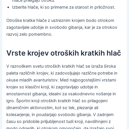
hlače prilegajo otroku.
Izberite hlače, ki so primerne za starost in priložnost.
Otroške kratke hlače z ustreznim krojem bodo otrokom
zagotavljale udobje in svobodo gibanja, kar je za otrokov
razvoj zelo pomembno.
Vrste krojev otroških kratkih hlač
V raznolikem svetu otroških kratkih hlač se izraža široka
paleta različnih krojev, ki zadovoljujejo različne potrebe in
okuse mladih avanturistov. Med najpogostejšimi vrstami
krojev so klasični kroji, ki zagotavljajo udobje in
enostavnost gibanja, idealni za vsakodnevno nošenje in
igro. Športni kroji otroških kratkih hlač so prilagojeni
dinamičnim aktivnostim, kot so tek, plezanje ali
kolesarjenje, in poudarjajo svobodo gibanja. V zadnjem
času so pridobile priljubljenost tudi kroji, navdihnjeni z
modo odraslih, ki otrokom omogočajo, da izražajo svoj