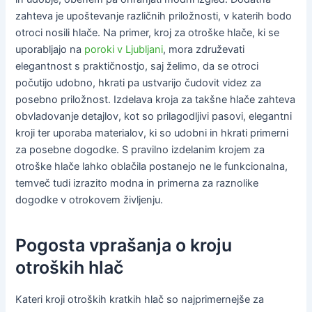
zahteva je upoštevanje različnih priložnosti, v katerih bodo
otroci nosili hlače. Na primer, kroj za otroške hlače, ki se
uporabljajo na
poroki v Ljubljani
, mora združevati
elegantnost s praktičnostjo, saj želimo, da se otroci
počutijo udobno, hkrati pa ustvarijo čudovit videz za
posebno priložnost. Izdelava kroja za takšne hlače zahteva
obvladovanje detajlov, kot so prilagodljivi pasovi, elegantni
kroji ter uporaba materialov, ki so udobni in hkrati primerni
za posebne dogodke. S pravilno izdelanim krojem za
otroške hlače lahko oblačila postanejo ne le funkcionalna,
temveč tudi izrazito modna in primerna za raznolike
dogodke v otrokovem življenju.
Pogosta vprašanja o kroju
otroških hlač
Kateri kroji otroških kratkih hlač so najprimernejše za