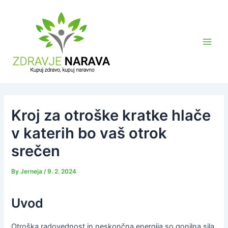
Skip
to
content
Main
Men
Kroj za otroške kratke hlače
v katerih bo vaš otrok
srečen
By
Jerneja
/
9. 2. 2024
Uvod
Otroška radovednost in neskončna energija so gonilna sila