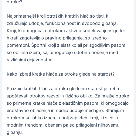
otroke?
Najprimernejši kroji otroških kratkih hlač so tisti, ki
združujejo udobje, funkcionalnost in svobodo gibanja.
Kroji, ki omogočajo otrokom aktivno sodelovanje v igri ter
hkrati zagotavljajo pravilno prileganje, so izredno
pomembni. Športni kroji z elastiko ali prilagodljivim pasom
so odlična izbira, saj omogočajo udobno nošenje med
različnimi dejavnostmi.
Kako izbrati kratke hlače za otroka glede na starost?
Pri izbiri kratkih hlač za otroka glede na starost je treba
upoštevati otrokov razvoj in fizično obliko. Za mlajše otroke
so primerne kratke hlače z elastičnim pasom, ki omogočajo
enostavno oblačenje in nudijo udobje med igro. Starejšim
otrokom se lahko izberejo bolj zapleteni kroji, ki sledijo
modnim trendom, obenem pa so prilagojeni njihovemu
gibanju.