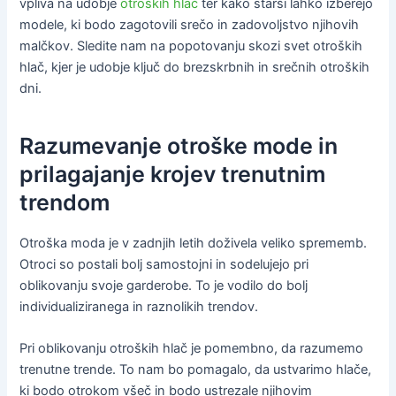
vpliva na udobje
otroških hlač
ter kako starši lahko izberejo
modele, ki bodo zagotovili srečo in zadovoljstvo njihovih
malčkov. Sledite nam na popotovanju skozi svet otroških
hlač, kjer je udobje ključ do brezskrbnih in srečnih otroških
dni.
Razumevanje otroške mode in
prilagajanje krojev trenutnim
trendom
Otroška moda je v zadnjih letih doživela veliko sprememb.
Otroci so postali bolj samostojni in sodelujejo pri
oblikovanju svoje garderobe. To je vodilo do bolj
individualiziranega in raznolikih trendov.
Pri oblikovanju otroških hlač je pomembno, da razumemo
trenutne trende. To nam bo pomagalo, da ustvarimo hlače,
ki bodo otrokom všeč in bodo ustrezale njihovim