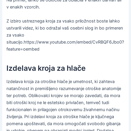
Na primer, lahko se odločite za oblačila v enakih barvah ali
v enakih vzorcih.
Z izbiro ustreznega kroja za vsako priložnost boste lahko
ustvarili videz, ki bo odražal vaš osebni slog in bo primeren
za vsako
situacijo.https://www.youtube.com/embed/CvRBQF6Jbo0?
feature=oembed
Izdelava kroja za hlače
Izdelava kroja za otroške hlače je umetnost, ki zahteva
natančnost in premišljeno razumevanje otroške anatomije
ter potreb. Oblikovalci krojev se morajo zavedati, da mora
biti otroški kroj ne le estetsko privlačen, temveč tudi
funkcionalen in prilagojen otrokovemu živahnemu načinu
življenja. Pri izdelavi kroja za otroške hlače je ključnega
pomena upoštevati, da mora omogočati svobodo gibanja
in udobje, obenem pa ohranjati modni izgled. Dodatna