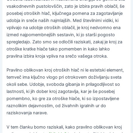
vsakodnevnih pustolovščin, zato je izbira pravih oblačil, še
posebej otroških hlač, ključnega pomena za zagotavljanje
udobja in sreče naših najmlajših. Med številnimi vidiki, ki
vplivajo na udobje otroških oblačil, je kroj nedvomno ena
izmed najpomembnejših sestavin, ki jo starši pogosto
spregledajo. Zato smo se odločili raziskati, zakaj je kroj za
otroške kratke hlače tako pomemben in kako lahko
pravilna izbira kroja vpliva na srečo vašega otroka.
Pravilno oblikovan kroj otroških hlač ni le estetski element,
temveč ima ključno vlogo pri otrokovem doživljanju sveta
okoli sebe. Udobje, svoboda gibanja in prilagodljivost so
lastnosti, ki jih dober kroj zagotavlja, kar je še posebej
pomembno, ko gre za otroške hlače, ki so izpostavljene
raznolikim dejavnostim, od živahnih igralnih ur do
raziskovanja narave.
V tem članku bomo raziskali, kako pravilno oblikovan kroj