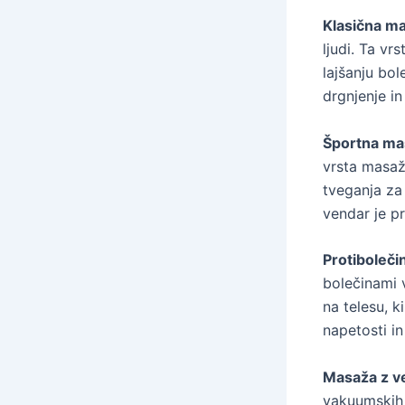
Klasična m
ljudi. Ta vr
lajšanju bol
drgnjenje in
Športna ma
vrsta masaž
tveganja za
vendar je p
Protiboleč
bolečinami 
na telesu, k
napetosti in
Masaža z v
vakuumskih 