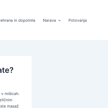
rehrana in dopolnila
Narava
Potovanja
ate?
i v mišicah.
zličnim
vrste masaž