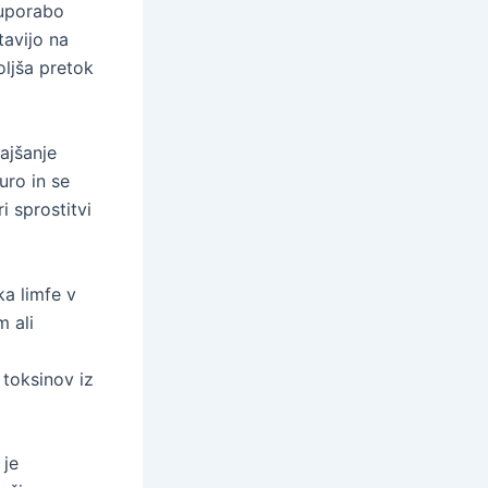
 uporabo
tavijo na
oljša pretok
ajšanje
uro in se
 sprostitvi
ka limfe v
m ali
 toksinov iz
 je