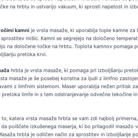
ke na hrbtu in ustvarijo vakuum, ki sprosti napetost in izb
ročimi kamni
je vrsta masaže, ki uporablja tople kamne za l
n sprostitev mišic. Kamni se segrejejo na določeno temperat
ijo na določene točke na hrbtu. Toplota kamnov pomaga pri
oljšanju pretoka krvi.
naža
hrbta je vrsta masaže, ki pomaga pri izboljšanju preto
rsta masaže je še posebej koristna za ljudi z limfno zastoje
avami z limfnim sistemom. Maser uporablja nežen pritisk za
 pretoka limfe in s tem odstranjevanje odvečne tekočine in
 to, katera vrsta masaže hrbta se vam zdi najbolj primerna,
a poiščete izkušenega maserja, ki bo prilagodil masažo 
saža hrbta je odličen način za sprostitev in izboljšanje po