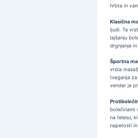
hrbta in va
Klasična m
ljudi. Ta vr
lajšanju bol
drgnjenje in
Športna ma
vrsta masaž
tveganja za
vendar je p
Protiboleč
bolečinami 
na telesu, k
napetosti in