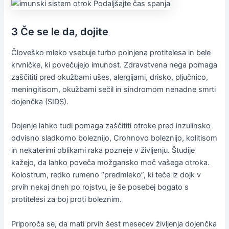
3 Če se le da, dojite
Človeško mleko vsebuje turbo polnjena protitelesa in bele
krvničke, ki povečujejo imunost. Zdravstvena nega pomaga
zaščititi pred okužbami ušes, alergijami, drisko, pljučnico,
meningitisom, okužbami sečil in sindromom nenadne smrti
dojenčka (SIDS).
Dojenje lahko tudi pomaga zaščititi otroke pred inzulinsko
odvisno sladkorno boleznijo, Crohnovo boleznijo, kolitisom
in nekaterimi oblikami raka pozneje v življenju. Študije
kažejo, da lahko poveča možgansko moč vašega otroka.
Kolostrum, redko rumeno “predmleko”, ki teče iz dojk v
prvih nekaj dneh po rojstvu, je še posebej bogato s
protitelesi za boj proti boleznim.
Priporoča se, da mati prvih šest mesecev življenja dojenčka