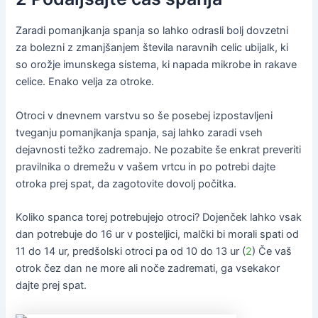
Zaradi pomanjkanja spanja so lahko odrasli bolj dovzetni
za bolezni z zmanjšanjem števila naravnih celic ubijalk, ki
so orožje imunskega sistema, ki napada mikrobe in rakave
celice. Enako velja za otroke.
Otroci v dnevnem varstvu so še posebej izpostavljeni
tveganju pomanjkanja spanja, saj lahko zaradi vseh
dejavnosti težko zadremajo. Ne pozabite še enkrat preveriti
pravilnika o dremežu v vašem vrtcu in po potrebi dajte
otroka prej spat, da zagotovite dovolj počitka.
Koliko spanca torej potrebujejo otroci? Dojenček lahko vsak
dan potrebuje do 16 ur v posteljici, malčki bi morali spati od
11 do 14 ur, predšolski otroci pa od 10 do 13 ur (
2
) Če vaš
otrok čez dan ne more ali noče zadremati, ga vsekakor
dajte prej spat.