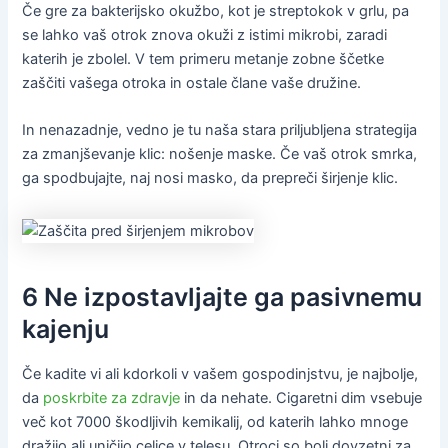
Če gre za bakterijsko okužbo, kot je streptokok v grlu, pa
se lahko vaš otrok znova okuži z istimi mikrobi, zaradi
katerih je zbolel. V tem primeru metanje zobne ščetke
zaščiti vašega otroka in ostale člane vaše družine.
In nenazadnje, vedno je tu naša stara priljubljena strategija
za zmanjševanje klic: nošenje maske. Če vaš otrok smrka,
ga spodbujajte, naj nosi masko, da prepreči širjenje klic.
6 Ne izpostavljajte ga pasivnemu
kajenju
Če kadite vi ali kdorkoli v vašem gospodinjstvu, je najbolje,
da
poskrbite za zdravje
in da nehate. Cigaretni dim vsebuje
več kot 7000 škodljivih kemikalij, od katerih lahko mnoge
dražijo ali uničijo celice v telesu. Otroci so bolj dovzetni za