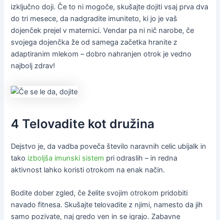
izključno doji. Če to ni mogoče, skušajte dojiti vsaj prva dva
do tri mesece, da nadgradite imuniteto, ki jo je vaš
dojenček prejel v maternici. Vendar pa ni nič narobe, če
svojega dojenčka že od samega začetka hranite z
adaptiranim mlekom – dobro nahranjen otrok je vedno
najbolj zdrav!
4 Telovadite kot družina
Dejstvo je, da vadba poveča število naravnih celic ubijalk in
tako
izboljša imunski sistem
pri odraslih – in redna
aktivnost lahko koristi otrokom na enak način.
Bodite dober zgled, če želite svojim otrokom pridobiti
navado fitnesa. Skušajte telovadite z njimi, namesto da jih
samo pozivate, naj gredo ven in se igrajo. Zabavne