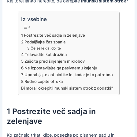
Kaj torej lahko naredite, da okrepite
imunski sistem otrok
?
Iz vsebine
1 Postrezite več sadja in zelenjave
2 Podaljšajte čas spanja
3 Če se le da, dojite
4 Telovadite kot družina
5 Zaščita pred širjenjem mikrobov
6 Ne izpostavljajte ga pasivnemu kajenju
7 Uporabljajte antibiotike le, kadar je to potrebno
8 Redno cepite otroka
Bi morali okrepiti imunski sistem otrok z dodatki?
1 Postrezite več sadja in
zelenjave
Ko začnejo trkati klice, posezite po pisanem sadju in