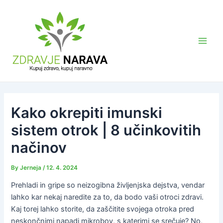
Skip
to
content
Main
Men
Kako okrepiti imunski
sistem otrok | 8 učinkovitih
načinov
By
Jerneja
/
12. 4. 2024
Prehladi in gripe so neizogibna življenjska dejstva, vendar
lahko kar nekaj naredite za to, da bodo vaši otroci zdravi.
Kaj torej lahko storite, da zaščitite svojega otroka pred
neskončnimi napadi mikrobov, s katerimi se srečuje? No,