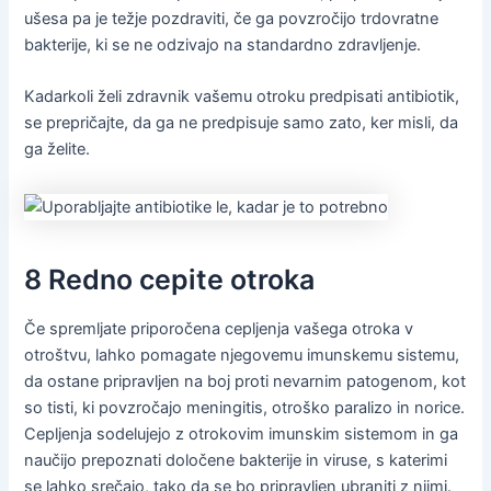
ušesa pa je težje pozdraviti, če ga povzročijo trdovratne
bakterije, ki se ne odzivajo na standardno zdravljenje.
Kadarkoli želi zdravnik vašemu otroku predpisati antibiotik,
se prepričajte, da ga ne predpisuje samo zato, ker misli, da
ga želite.
8 Redno cepite otroka
Če spremljate priporočena cepljenja vašega otroka v
otroštvu, lahko pomagate njegovemu imunskemu sistemu,
da ostane pripravljen na boj proti nevarnim patogenom, kot
so tisti, ki povzročajo meningitis, otroško paralizo in norice.
Cepljenja sodelujejo z otrokovim imunskim sistemom in ga
naučijo prepoznati določene bakterije in viruse, s katerimi
se lahko srečajo, tako da se bo pripravljen ubraniti z njimi.