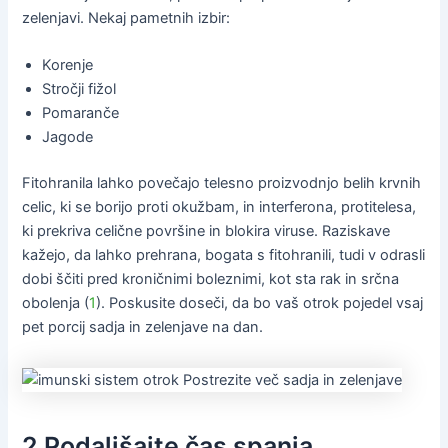
zelenjavi. Nekaj pametnih izbir:
Korenje
Stročji fižol
Pomaranče
Jagode
Fitohranila lahko povečajo telesno proizvodnjo belih krvnih
celic, ki se borijo proti okužbam, in interferona, protitelesa,
ki prekriva celične površine in blokira viruse. Raziskave
kažejo, da lahko prehrana, bogata s fitohranili, tudi v odrasli
dobi ščiti pred kroničnimi boleznimi, kot sta rak in srčna
obolenja (
1
). Poskusite doseči, da bo vaš otrok pojedel vsaj
pet porcij sadja in zelenjave na dan.
2 Podaljšajte čas spanja