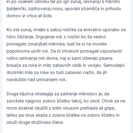
in po vsakem obroku ter po igri zunaj, ravnanju s hišnimi
ljubljenčki, izpihovanju nosu, uporabi stranišča in prihodu
domov iz vrtca ali šole.
Ko ste zunaj, imejte s seboj robčke za enkratno uporabo za
hitro čiščenje. Drgnjenje rok z robčki bo še vedno
pomagalo zmanjšati mikrobe, tudi če si ne morete
popolnoma umiti rok. Da bi otrokom pomagali vzpostaviti
rutino umivanja rok doma, naj si sami izberejo pisane
brisače za roke in milo zabavnih oblik in vonjev. Samodejni
dozirniki mila za roke so tudi zabaven način, da jih
navdušite nad umivanjem rok.
Druga ključna strategija za zatiranje mikrobov je, da
zavržete njegovo zobno ščetko takoj, ko zboli. Otrok se ne
more dvakrat okužiti z istim virusom prehlada ali gripe,
lahko pa virus skače z zobne ščetke na zobno ščetko in
okuži druge družinske člane.