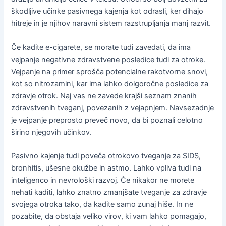
škodljive učinke pasivnega kajenja kot odrasli, ker dihajo
hitreje in je njihov naravni sistem razstrupljanja manj razvit.
Če kadite e-cigarete, se morate tudi zavedati, da ima
vejpanje negativne zdravstvene posledice tudi za otroke.
Vejpanje na primer sprošča potencialne rakotvorne snovi,
kot so nitrozamini, kar ima lahko dolgoročne posledice za
zdravje otrok. Naj vas ne zavede krajši seznam znanih
zdravstvenih tveganj, povezanih z vejapnjem. Navsezadnje
je vejpanje preprosto preveč novo, da bi poznali celotno
širino njegovih učinkov.
Pasivno kajenje tudi poveča otrokovo tveganje za SIDS,
bronhitis, ušesne okužbe in astmo. Lahko vpliva tudi na
inteligenco in nevrološki razvoj. Če nikakor ne morete
nehati kaditi, lahko znatno zmanjšate tveganje za zdravje
svojega otroka tako, da kadite samo zunaj hiše. In ne
pozabite, da obstaja veliko virov, ki vam lahko pomagajo,