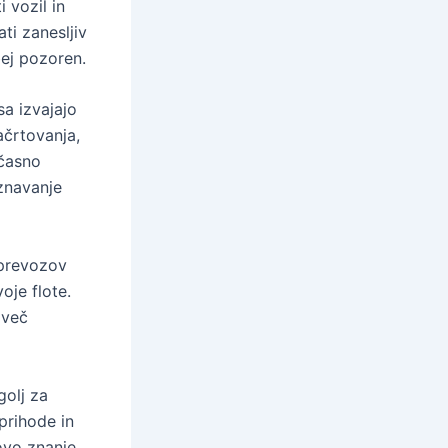
 vozil in
i zanesljiv
bej pozoren.
sa izvajajo
ačrtovanja,
očasno
znavanje
 prevozov
oje flote.
mveč
golj za
prihode in
ovo znanje