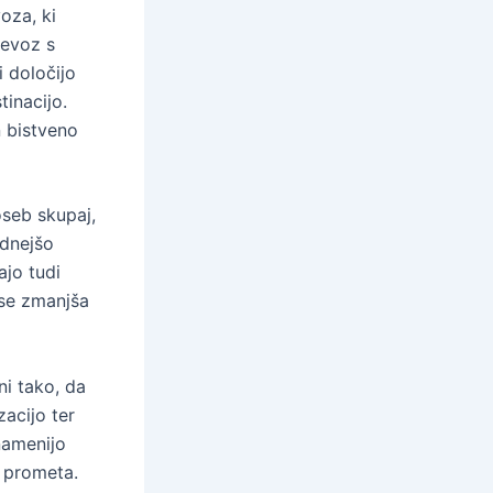
oza, ki
revoz s
 določijo
inacijo.
n bistveno
seb skupaj,
odnejšo
ajo tudi
 se zmanjša
i tako, da
zacijo ter
namenijo
e prometa.