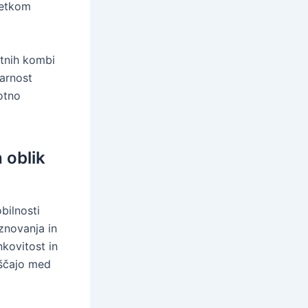
četkom
stnih kombi
varnost
lotno
h oblik
bilnosti
znovanja in
nkovitost in
rščajo med