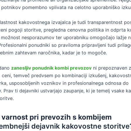
 potnikov pomembno vplivata na celotno uporabniško izku
stnost kakovostnega izvajalca je tudi transparentnost pos
eni pogoji storitve, pregledna cenovna politika in odprta 
 možnost nesporazumov ter uporabniku omogočajo lažje n
rofesionalni ponudniki so praviloma pripravljeni tudi prilag
sebnim zahtevam naročnika, kadar je to mogoče.
edano
zanesljiv ponudnik kombi prevozov
ni prepoznaven z
 ceni, temveč predvsem po kombinaciji izkušenj, kakovost
ka, usposobljenih voznikov in profesionalnega odnosa do
 Prav ti dejavniki ustvarjajo zaupanje, ki je temelj vsake 
oritve.
e
varnost pri prevozih s kombijem
mbnejši dejavnik kakovostne storitve