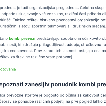
ednost je tudi organizacijska preglednost. Celotna skupi
 odpade usklajevanje več voznikov, različni časi prihoda al
rkirišč. Takšna rešitev bistveno poenostavi organizacijo po
rističnih izletov, športnih tekmovanj ali družinskih srečanj.
edano
kombi prevozi
predstavljajo sodobno in učinkovito ob
bilnosti, ki združuje prilagodljivost, udobje, stroškovno r
ijsko enostavnost. Prav zaradi teh lastnosti ostajajo ena na
ešitev za številne različne vrste potovanj.
otovanja
epoznati
zanesljiv ponudnik kombi pr
jalca prevozne storitve je pogosto odločilna za kakovost ce
Čeprav se ponudbe različnih podjetij na prvi pogled lahko z