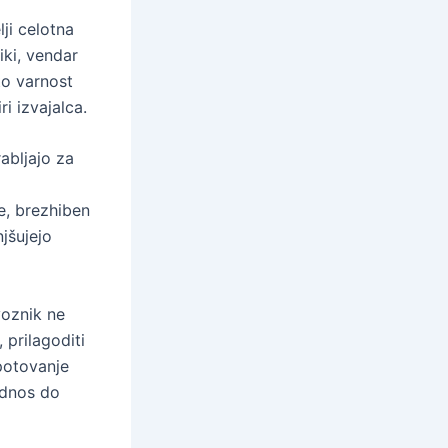
ji celotna
ki, vendar
to varnost
i izvajalca.
rabljajo za
e, brezhiben
jšujejo
voznik ne
 prilagoditi
potovanje
odnos do