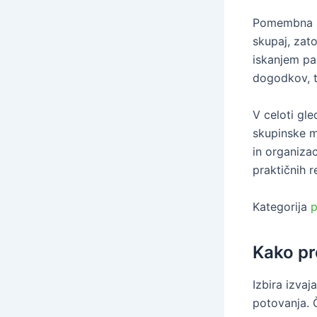
Pomembna pr
skupaj, zato
iskanjem pa
dogodkov, tu
V celoti gl
skupinske mo
in organizac
praktičnih r
Kategorija
p
Kako pr
Izbira izva
potovanja. 