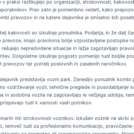
v praksi razlikujejo po organizaciji, strokovnosti, kakovosti
porabnikov. Prav zato je pomembno vedeti, kako prepoznat
mbi prevozov in na katere dejavnike je smiselno biti pose
elj kakovosti so izkušnje ponudnika. Podjetja, ki že dalj ča
e prevoze, imajo praviloma bolje vzpostavljene postopke n
 rešujejo nepredvidene situacije in lažje zagotavljajo prav
ritev. Dolgoletne izkušnje pogosto pomenijo tudi boljše po
rst prevozov ter potreb poslovnih in zasebnih naročnikov.
javnik predstavlja vozni park. Zanesljiv ponudnik kombi
no vzdrževanje vozil, tehnične preglede in posodabljanje sv
ena in sodobna vozila ne zagotavljajo le večjega udobja, te
ispevajo tudi k varnosti vseh potnikov.
ariti niti strokovnosti voznikov. Izkušen voznik ne skrbi z
o, temveč tudi za profesionalno komunikacijo, pravočasne 
odzivanje na prometne ali organizacijske spremembe. Njeg