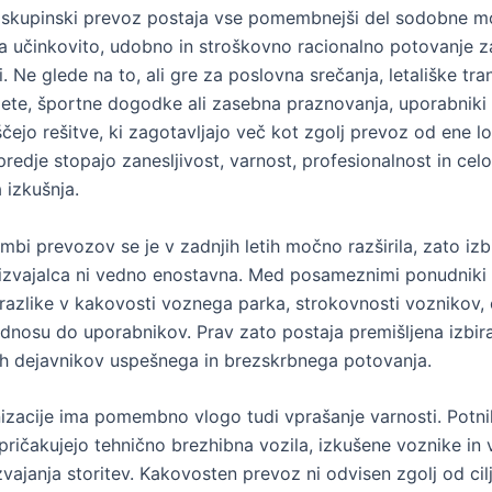
 skupinski prevoz postaja vse pomembnejši del sodobne mo
 učinkovito, udobno in stroškovno racionalno potovanje z
i. Ne glede na to, ali gre za poslovna srečanja, letališke tran
izlete, športne dogodke ali zasebna praznovanja, uporabniki
čejo rešitve, ki zagotavljajo več kot zgolj prevoz od ene l
redje stopajo zanesljivost, varnost, profesionalnost in celo
 izkušnja.
bi prevozov se je v zadnjih letih močno razširila, zato izb
izvajalca ni vedno enostavna. Med posameznimi ponudniki 
zlike v kakovosti voznega parka, strokovnosti voznikov, o
odnosu do uporabnikov. Prav zato postaja premišljena izbira
ih dejavnikov uspešnega in brezskrbnega potovanja.
izacije ima pomembno vlogo tudi vprašanje varnosti. Potni
pričakujejo tehnično brezhibna vozila, izkušene voznike in 
vajanja storitev. Kakovosten prevoz ni odvisen zgolj od cilj