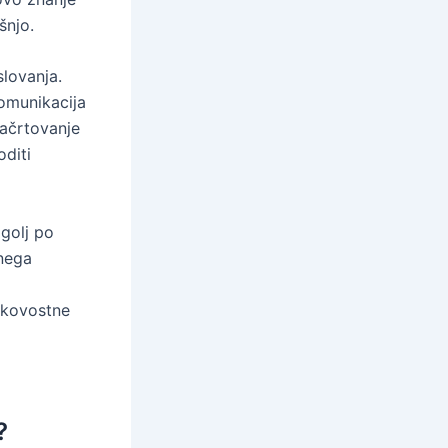
šnjo.
lovanja.
komunikacija
ačrtovanje
oditi
golj po
nega
kakovostne
?