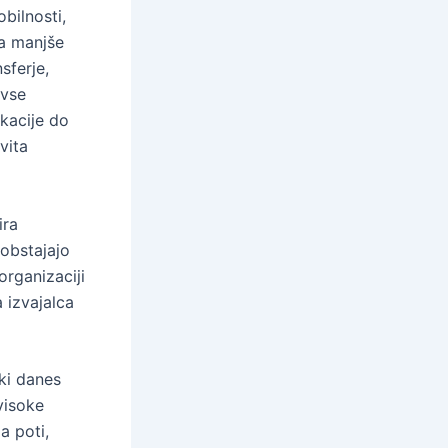
bilnosti,
a manjše
sferje,
 vse
okacije do
vita
ira
obstajajo
rganizaciji
 izvajalca
ki danes
visoke
a poti,