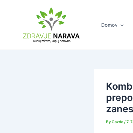
Skip
to
content
Domov
Kombi
prepo
zanes
By
Gazda
/
7. 