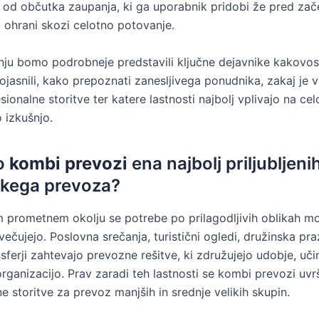
 od občutka zaupanja, ki ga uporabnik pridobi že pred za
a ohrani skozi celotno potovanje.
nju bomo podrobneje predstavili ključne dejavnike kakovo
ojasnili, kako prepoznati zanesljivega ponudnika, zakaj je 
sionalne storitve ter katere lastnosti najbolj vplivajo na ce
 izkušnjo.
o
kombi prevozi
ena najbolj priljubljeni
kega prevoza?
prometnem okolju se potrebe po prilagodljivih oblikah mo
ečujejo. Poslovna srečanja, turistični ogledi, družinska pra
ansferji zahtevajo prevozne rešitve, ki združujejo udobje, uči
organizacijo. Prav zaradi teh lastnosti se kombi prevozi uv
ne storitve za prevoz manjših in srednje velikih skupin.