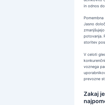
in odnos do
Pomembna la
Jasno določ
zmanjšujejo
potovanja. P
storitev po
V celoti gl
konkurenčni
voznega par
uporabnikov.
prevozne st
Zakaj j
najpome