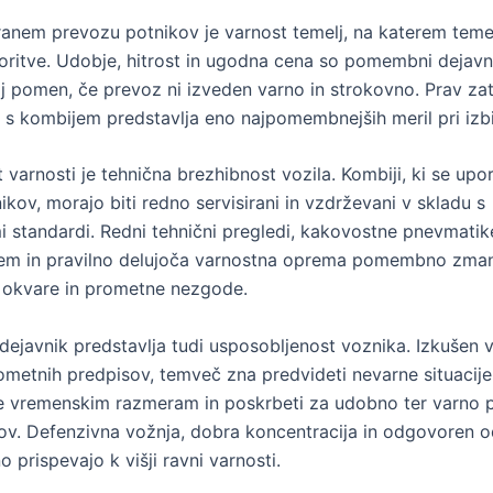
iranem prevozu potnikov je varnost temelj, na katerem temel
oritve. Udobje, hitrost in ugodna cena so pomembni dejavni
oj pomen, če prevoz ni izveden varno in strokovno. Prav za
 s kombijem predstavlja eno najpomembnejših meril pri izbir
 varnosti je tehnična brezhibnost vozila. Kombiji, ki se upo
kov, morajo biti redno servisirani in vzdrževani v skladu s
i standardi. Redni tehnični pregledi, kakovostne pnevmatik
tem in pravilno delujoča varnostna oprema pomembno zman
 okvare in prometne nezgode.
javnik predstavlja tudi usposobljenost voznika. Izkušen 
ometnih predpisov, temveč zna predvideti nevarne situacije,
e vremenskim razmeram in poskrbeti za udobno ter varno 
ov. Defenzivna vožnja, dobra koncentracija in odgovoren 
o prispevajo k višji ravni varnosti.