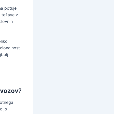
na potuje
i težave z
slovnih
liko
acionalnost
jbolj
evozov
?
lotnega
dijo