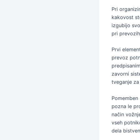
Pri organiz
kakovost st
izgubijo sv
pri prevozih
Prvi element
prevoz potni
predpisanim
zavorni sis
tveganje za
Pomemben de
pozna le pr
način vožnj
vseh potnik
dela bistven