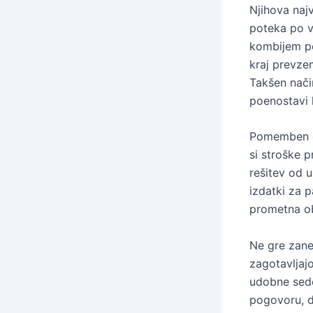
Njihova najv
poteka po vn
kombijem po
kraj prevze
Takšen nači
poenostavi 
Pomemben de
si stroške 
rešitev od 
izdatki za p
prometna o
Ne gre zane
zagotavljajo
udobne sede
pogovoru, d