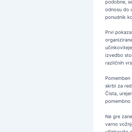
podobne, se 
odnosu do u
ponudnik ko
Prvi pokazat
organiziran
učinkoviteje
izvedbo sto
različnih v
Pomemben de
skrbi za red
Čista, urej
pomembno pr
Ne gre zanem
varno vožnj
učinkovito 