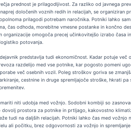
ečja prednost je prilagodljivost. Za razliko od javnega prev
aprej določenih voznih redih in relacijah, se organiziran p
polnoma prilagodi potrebam naročnika. Potniki lahko sami
ma, čas odhoda, morebitne vmesne postanke in končno dest
n organizacije omogoča precej učinkovitejšo izrabo časa i
logistiko potovanja.
javnik predstavlja tudi ekonomičnost. Kadar potuje več o
prevoza razdelijo med vse potnike, kar pogosto pomeni ug
uporabe več osebnih vozil. Poleg stroškov goriva se zmanjš
arkiranje, cestnine in druge spremljajoče stroške, hkrati pa
bremenitev.
mariti niti udobja med vožnjo. Sodobni kombiji so zasnovan
 dovolj prostora za potnike in prtljago, kakovostno klimati
že tudi na daljših relacijah. Potniki lahko čas med vožnjo 
elu ali počitku, brez odgovornosti za vožnjo in spremljanj