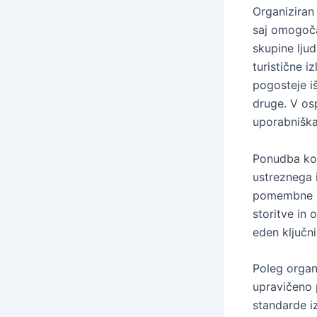
Organiziran
saj omogoča
skupine ljud
turistične 
pogosteje iš
druge. V osp
uporabniška
Ponudba kom
ustreznega 
pomembne ra
storitve in 
eden ključn
Poleg organ
upravičeno 
standarde iz