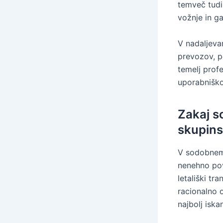
temveč tudi
vožnje in g
V nadaljeva
prevozov, p
temelj profe
uporabniško
Zakaj s
skupins
V sodobnem 
nenehno pov
letališki tr
racionalno 
najbolj iska